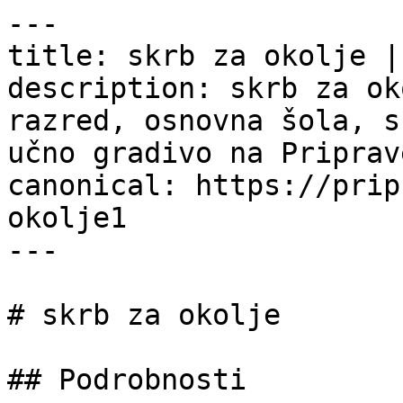
---

title: skrb za okolje |
description: skrb za ok
razred, osnovna šola, s
učno gradivo na Priprav
canonical: https://prip
okolje1

---

# skrb za okolje

## Podrobnosti
