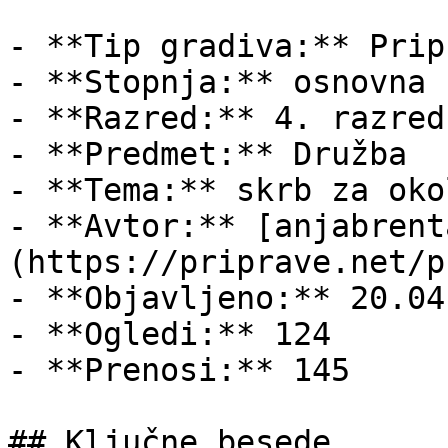
- **Tip gradiva:** Pripr
- **Stopnja:** osnovna š
- **Razred:** 4. razred

- **Predmet:** Družba

- **Tema:** skrb za okol
- **Avtor:** [anjabrent
(https://priprave.net/p
- **Objavljeno:** 20.04
- **Ogledi:** 124

- **Prenosi:** 145

## Ključne besede
