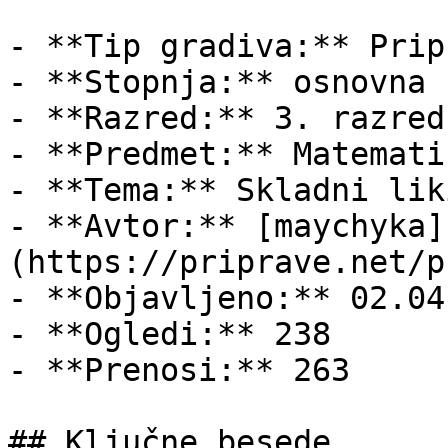
- **Tip gradiva:** Pripr
- **Stopnja:** osnovna š
- **Razred:** 3. razred

- **Predmet:** Matematik
- **Tema:** Skladni liki
- **Avtor:** [maychyka]
(https://priprave.net/p
- **Objavljeno:** 02.04
- **Ogledi:** 238

- **Prenosi:** 263

## Ključne besede
