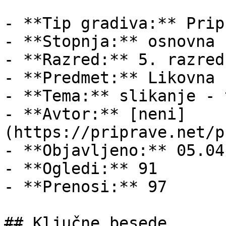
- **Tip gradiva:** Pripr
- **Stopnja:** osnovna š
- **Razred:** 5. razred

- **Predmet:** Likovna 
- **Tema:** slikanje - 
- **Avtor:** [neni]
(https://priprave.net/p
- **Objavljeno:** 05.04
- **Ogledi:** 91

- **Prenosi:** 97

## Ključne besede
