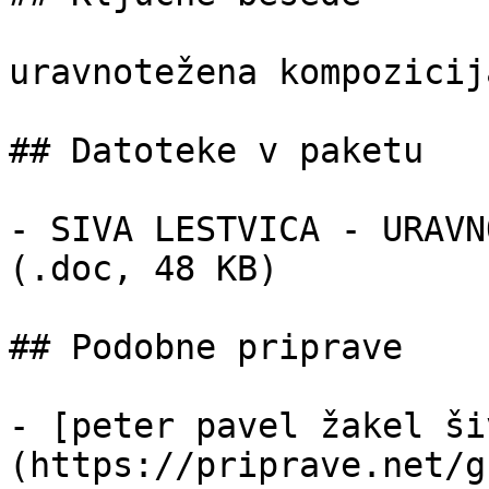
uravnotežena kompozicija
## Datoteke v paketu

- SIVA LESTVICA - URAVN
(.doc, 48 KB)

## Podobne priprave

- [peter pavel žakel ši
(https://priprave.net/g