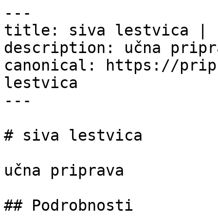
---

title: siva lestvica | 
description: učna pripra
canonical: https://prip
lestvica

---

# siva lestvica

učna priprava

## Podrobnosti
