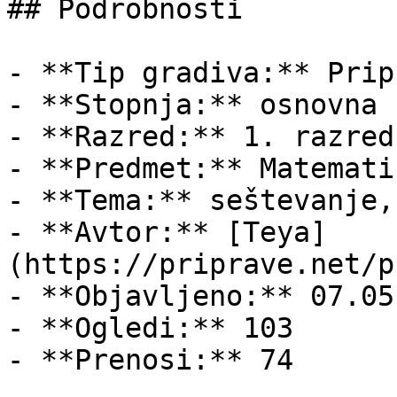
## Podrobnosti

- **Tip gradiva:** Pripr
- **Stopnja:** osnovna š
- **Razred:** 1. razred

- **Predmet:** Matematik
- **Tema:** seštevanje,
- **Avtor:** [Teya]
(https://priprave.net/p
- **Objavljeno:** 07.05
- **Ogledi:** 103

- **Prenosi:** 74
