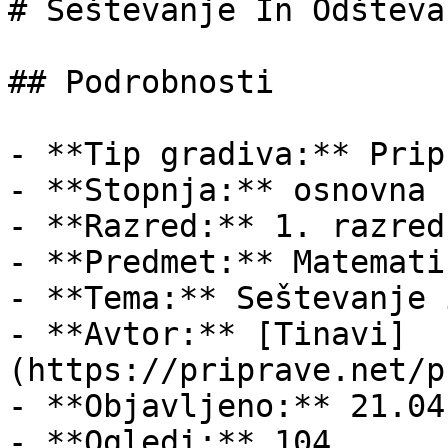
# Seštevanje In Odšteva
## Podrobnosti

- **Tip gradiva:** Pripr
- **Stopnja:** osnovna š
- **Razred:** 1. razred

- **Predmet:** Matematik
- **Tema:** Seštevanje 
- **Avtor:** [Tinavi]
(https://priprave.net/p
- **Objavljeno:** 21.04
- **Ogledi:** 104
