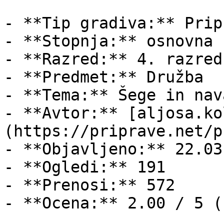
- **Tip gradiva:** Pripr
- **Stopnja:** osnovna š
- **Razred:** 4. razred

- **Predmet:** Družba

- **Tema:** Šege in nava
- **Avtor:** [aljosa.ko
(https://priprave.net/p
- **Objavljeno:** 22.03
- **Ogledi:** 191

- **Prenosi:** 572

- **Ocena:** 2.00 / 5 (