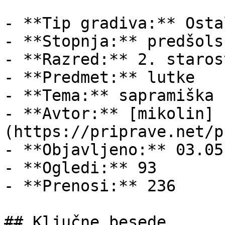
- **Tip gradiva:** Ostal
- **Stopnja:** predšols
- **Razred:** 2. staros
- **Predmet:** lutke

- **Tema:** sapramiška

- **Avtor:** [mikolin]
(https://priprave.net/p
- **Objavljeno:** 03.05
- **Ogledi:** 93

- **Prenosi:** 236

## Ključne besede
