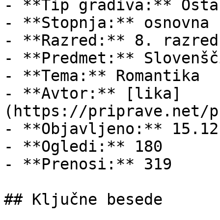
- **Tip gradiva:** Ostal
- **Stopnja:** osnovna š
- **Razred:** 8. razred

- **Predmet:** Slovenšči
- **Tema:** Romantika

- **Avtor:** [lika]
(https://priprave.net/p
- **Objavljeno:** 15.12
- **Ogledi:** 180

- **Prenosi:** 319

## Ključne besede
