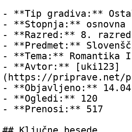
- **Tip gradiva:** Ostal
- **Stopnja:** osnovna š
- **Razred:** 8. razred

- **Predmet:** Slovenšči
- **Tema:** Romantika I
- **Avtor:** [uki123]
(https://priprave.net/p
- **Objavljeno:** 14.04
- **Ogledi:** 120

- **Prenosi:** 517

## Ključne besede
