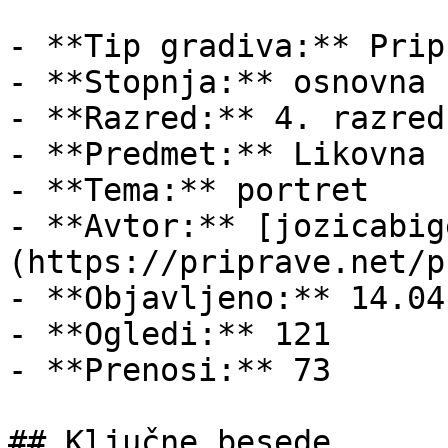
- **Tip gradiva:** Pripr
- **Stopnja:** osnovna š
- **Razred:** 4. razred

- **Predmet:** Likovna 
- **Tema:** portret

- **Avtor:** [jozicabig
(https://priprave.net/p
- **Objavljeno:** 14.04
- **Ogledi:** 121

- **Prenosi:** 73

## Ključne besede
