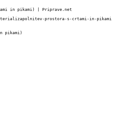
ami in pikami) | Priprave.net

terializapolnitev-prostora-s-crtami-in-pikami

n pikami)
