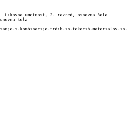
— Likovna umetnost, 2. razred, osnovna šola

snovna šola

sanje-s-kombinacijo-trdih-in-tekocih-materialov-in-