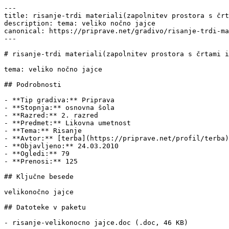
---

title: risanje-trdi materiali(zapolnitev prostora s črt
description: tema: veliko nočno jajce

canonical: https://priprave.net/gradivo/risanje-trdi-ma
---

# risanje-trdi materiali(zapolnitev prostora s črtami i
tema: veliko nočno jajce

## Podrobnosti

- **Tip gradiva:** Priprava

- **Stopnja:** osnovna šola

- **Razred:** 2. razred

- **Predmet:** Likovna umetnost

- **Tema:** Risanje

- **Avtor:** [terba](https://priprave.net/profil/terba)

- **Objavljeno:** 24.03.2010

- **Ogledi:** 79

- **Prenosi:** 125

## Ključne besede

velikonočno jajce

## Datoteke v paketu

- risanje-velikonocno jajce.doc (.doc, 46 KB)
