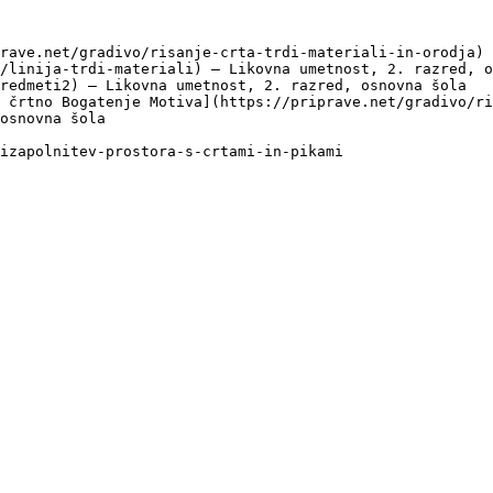
rave.net/gradivo/risanje-crta-trdi-materiali-in-orodja) 
/linija-trdi-materiali) — Likovna umetnost, 2. razred, o
redmeti2) — Likovna umetnost, 2. razred, osnovna šola

 črtno Bogatenje Motiva](https://priprave.net/gradivo/ri
osnovna šola
