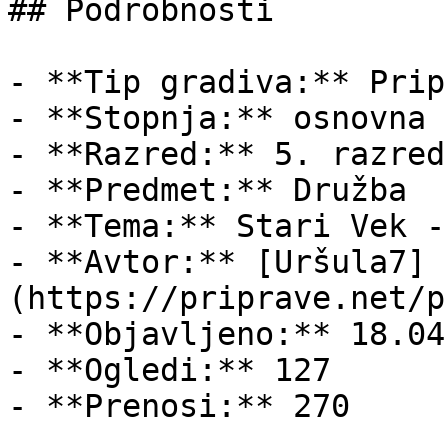
## Podrobnosti

- **Tip gradiva:** Pripr
- **Stopnja:** osnovna š
- **Razred:** 5. razred

- **Predmet:** Družba

- **Tema:** Stari Vek -
- **Avtor:** [Uršula7]
(https://priprave.net/p
- **Objavljeno:** 18.04
- **Ogledi:** 127

- **Prenosi:** 270
