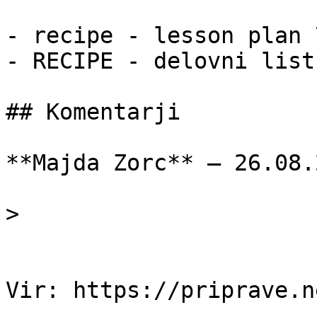
- recipe - lesson plan 
- RECIPE - delovni list
## Komentarji

**Majda Zorc** — 26.08.2
> 
