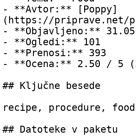
- **Avtor:** [Poppy]
(https://priprave.net/p
- **Objavljeno:** 31.05
- **Ogledi:** 101

- **Prenosi:** 393

- **Ocena:** 2.50 / 5 (
## Ključne besede

recipe, procedure, food
## Datoteke v paketu
