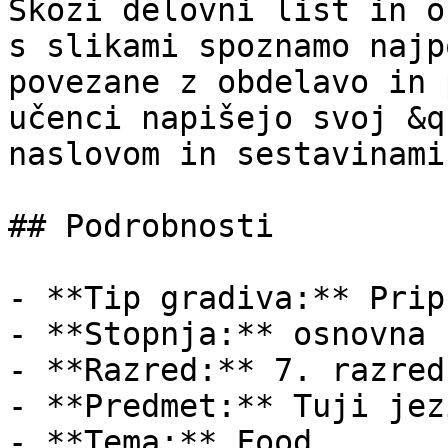
Skozi delovni list in o
s slikami spoznamo najp
povezane z obdelavo in 
učenci napišejo svoj &q
naslovom in sestavinami
## Podrobnosti

- **Tip gradiva:** Pripr
- **Stopnja:** osnovna š
- **Razred:** 7. razred

- **Predmet:** Tuji jez
- **Tema:** Food
