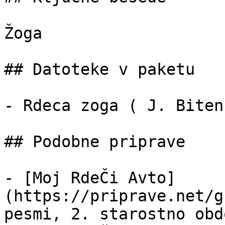
Žoga

## Datoteke v paketu

- Rdeca zoga ( J. Biten
## Podobne priprave

- [Moj RdeČi Avto]
(https://priprave.net/g
pesmi, 2. starostno obd