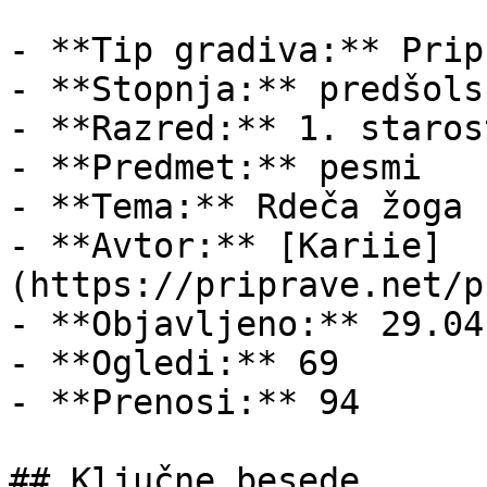
- **Tip gradiva:** Pripr
- **Stopnja:** predšols
- **Razred:** 1. staros
- **Predmet:** pesmi

- **Tema:** Rdeča žoga

- **Avtor:** [Kariie]
(https://priprave.net/p
- **Objavljeno:** 29.04
- **Ogledi:** 69

- **Prenosi:** 94

## Ključne besede
