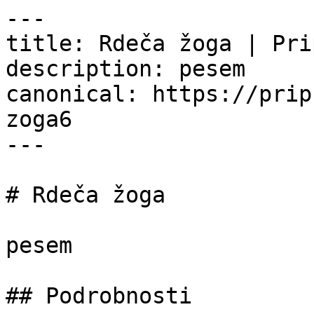
---

title: Rdeča žoga | Pri
description: pesem

canonical: https://prip
zoga6

---

# Rdeča žoga

pesem

## Podrobnosti
