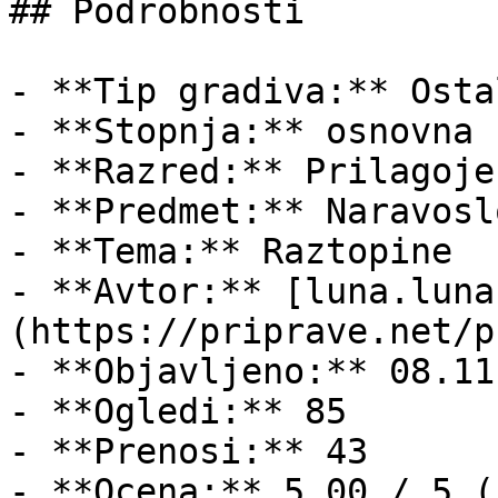
## Podrobnosti

- **Tip gradiva:** Ostal
- **Stopnja:** osnovna š
- **Razred:** Prilagoje
- **Predmet:** Naravoslo
- **Tema:** Raztopine

- **Avtor:** [luna.luna
(https://priprave.net/p
- **Objavljeno:** 08.11
- **Ogledi:** 85

- **Prenosi:** 43

- **Ocena:** 5.00 / 5 (