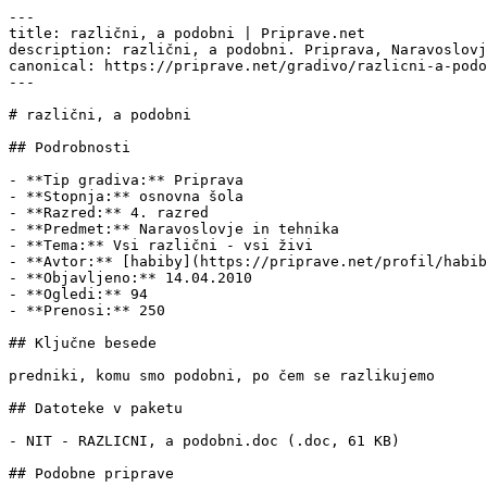
---

title: različni, a podobni | Priprave.net

description: različni, a podobni. Priprava, Naravoslovj
canonical: https://priprave.net/gradivo/razlicni-a-podo
---

# različni, a podobni

## Podrobnosti

- **Tip gradiva:** Priprava

- **Stopnja:** osnovna šola

- **Razred:** 4. razred

- **Predmet:** Naravoslovje in tehnika

- **Tema:** Vsi različni - vsi živi

- **Avtor:** [habiby](https://priprave.net/profil/habib
- **Objavljeno:** 14.04.2010

- **Ogledi:** 94

- **Prenosi:** 250

## Ključne besede

predniki, komu smo podobni, po čem se razlikujemo

## Datoteke v paketu

- NIT - RAZLICNI, a podobni.doc (.doc, 61 KB)

## Podobne priprave
