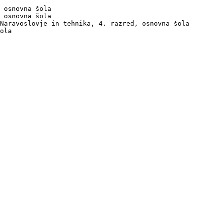
 osnovna šola

 osnovna šola

Naravoslovje in tehnika, 4. razred, osnovna šola

ola
