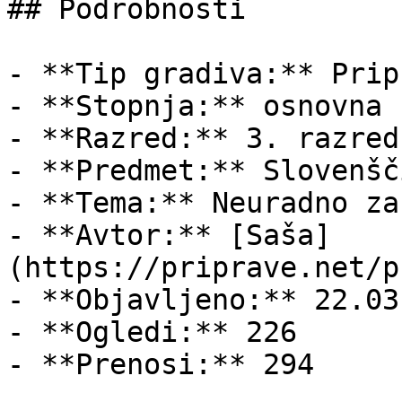
## Podrobnosti

- **Tip gradiva:** Pripr
- **Stopnja:** osnovna š
- **Razred:** 3. razred

- **Predmet:** Slovenšči
- **Tema:** Neuradno za
- **Avtor:** [Saša]
(https://priprave.net/p
- **Objavljeno:** 22.03
- **Ogledi:** 226

- **Prenosi:** 294
