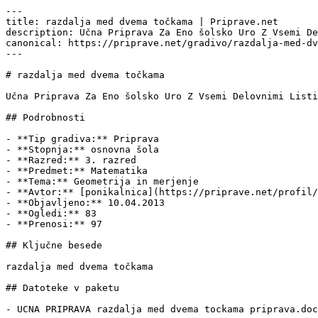
---

title: razdalja med dvema točkama | Priprave.net

description: Učna Priprava Za Eno šolsko Uro Z Vsemi De
canonical: https://priprave.net/gradivo/razdalja-med-dv
---

# razdalja med dvema točkama

Učna Priprava Za Eno šolsko Uro Z Vsemi Delovnimi Listi
## Podrobnosti

- **Tip gradiva:** Priprava

- **Stopnja:** osnovna šola

- **Razred:** 3. razred

- **Predmet:** Matematika

- **Tema:** Geometrija in merjenje

- **Avtor:** [ponikalnica](https://priprave.net/profil/
- **Objavljeno:** 10.04.2013

- **Ogledi:** 83

- **Prenosi:** 97

## Ključne besede

razdalja med dvema točkama

## Datoteke v paketu

- UCNA PRIPRAVA razdalja med dvema tockama priprava.doc