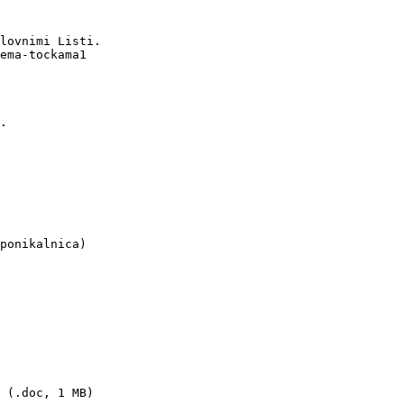
lovnimi Listi.

ema-tockama1

.

ponikalnica)

 (.doc, 1 MB)
