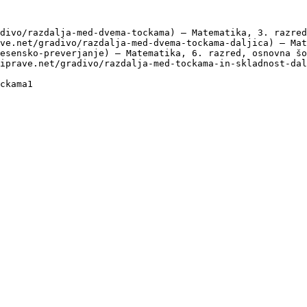
divo/razdalja-med-dvema-tockama) — Matematika, 3. razred
ve.net/gradivo/razdalja-med-dvema-tockama-daljica) — Mat
esensko-preverjanje) — Matematika, 6. razred, osnovna šo
iprave.net/gradivo/razdalja-med-tockama-in-skladnost-dal