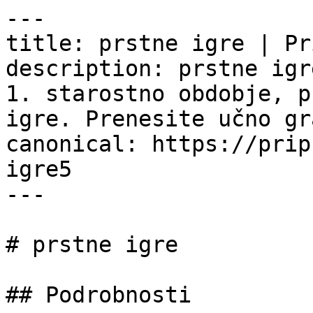
---

title: prstne igre | Pr
description: prstne igr
1. starostno obdobje, p
igre. Prenesite učno gr
canonical: https://prip
igre5

---

# prstne igre

## Podrobnosti
