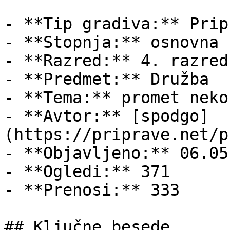
- **Tip gradiva:** Pripr
- **Stopnja:** osnovna š
- **Razred:** 4. razred

- **Predmet:** Družba

- **Tema:** promet neko
- **Avtor:** [spodgo]
(https://priprave.net/p
- **Objavljeno:** 06.05
- **Ogledi:** 371

- **Prenosi:** 333

## Ključne besede
