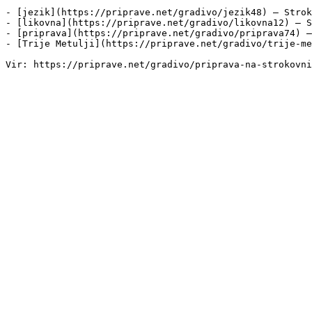
- [jezik](https://priprave.net/gradivo/jezik48) — Strok
- [likovna](https://priprave.net/gradivo/likovna12) — S
- [priprava](https://priprave.net/gradivo/priprava74) —
- [Trije Metulji](https://priprave.net/gradivo/trije-me