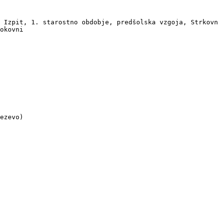
 Izpit, 1. starostno obdobje, predšolska vzgoja, Strkovn
okovni

ezevo)
