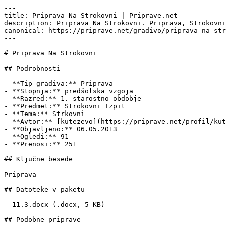
---

title: Priprava Na Strokovni | Priprave.net

description: Priprava Na Strokovni. Priprava, Strokovni
canonical: https://priprave.net/gradivo/priprava-na-str
---

# Priprava Na Strokovni

## Podrobnosti

- **Tip gradiva:** Priprava

- **Stopnja:** predšolska vzgoja

- **Razred:** 1. starostno obdobje

- **Predmet:** Strokovni Izpit

- **Tema:** Strkovni

- **Avtor:** [kutezevo](https://priprave.net/profil/kut
- **Objavljeno:** 06.05.2013

- **Ogledi:** 91

- **Prenosi:** 251

## Ključne besede

Priprava

## Datoteke v paketu

- 11.3.docx (.docx, 5 KB)

## Podobne priprave
