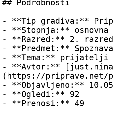
## Podrobnosti

- **Tip gradiva:** Pripr
- **Stopnja:** osnovna š
- **Razred:** 2. razred

- **Predmet:** Spoznava
- **Tema:** prijatelji 
- **Avtor:** [just.nina
(https://priprave.net/p
- **Objavljeno:** 10.05
- **Ogledi:** 92

- **Prenosi:** 49
