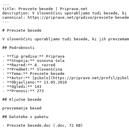
---

title: Prevzete besede | Priprave.net

description: V slovenščini uporabljamo tudi besede, ki 
canonical: https://priprave.net/gradivo/prevzete-besede

---

# Prevzete besede

V slovenščini uporabljamo tudi besede, ki jih prevzemam
## Podrobnosti

- **Tip gradiva:** Priprava

- **Stopnja:** osnovna šola

- **Razred:** 8. razred

- **Predmet:** Slovenščina

- **Tema:** Prevzete besede

- **Avtor:** [pikolo](https://priprave.net/profil/pikol
- **Objavljeno:** 13.05.2010

- **Ogledi:** 143

- **Prenosi:** 273

## Ključne besede

prevzemanje besed

## Datoteke v paketu

- Prevzete besede.doc (.doc, 72 KB)
