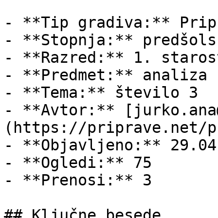
- **Tip gradiva:** Pripr
- **Stopnja:** predšols
- **Razred:** 1. staros
- **Predmet:** analiza

- **Tema:** število 3

- **Avtor:** [jurko.ana
(https://priprave.net/p
- **Objavljeno:** 29.04
- **Ogledi:** 75

- **Prenosi:** 3

## Ključne besede
