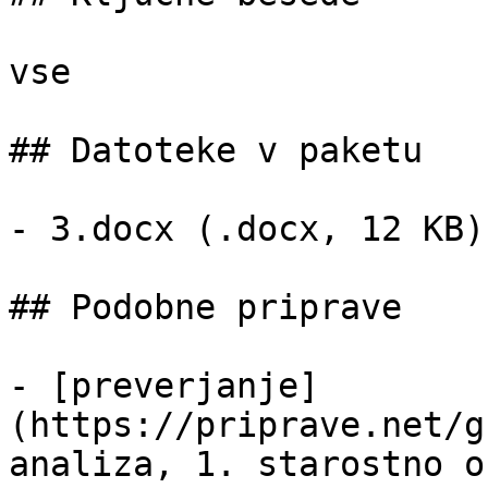
vse

## Datoteke v paketu

- 3.docx (.docx, 12 KB)

## Podobne priprave

- [preverjanje]
(https://priprave.net/g
analiza, 1. starostno o