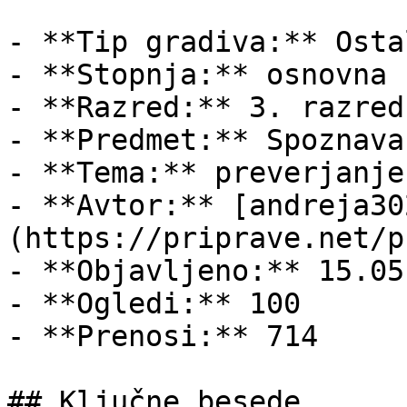
- **Tip gradiva:** Ostal
- **Stopnja:** osnovna š
- **Razred:** 3. razred

- **Predmet:** Spoznava
- **Tema:** preverjanje
- **Avtor:** [andreja30
(https://priprave.net/p
- **Objavljeno:** 15.05
- **Ogledi:** 100

- **Prenosi:** 714

## Ključne besede
