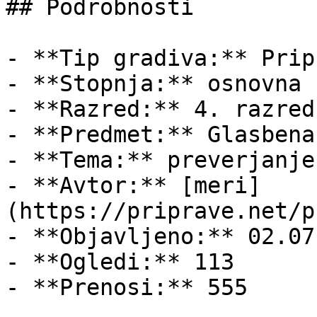
## Podrobnosti

- **Tip gradiva:** Pripr
- **Stopnja:** osnovna š
- **Razred:** 4. razred

- **Predmet:** Glasbena
- **Tema:** preverjanje

- **Avtor:** [meri]
(https://priprave.net/p
- **Objavljeno:** 02.07
- **Ogledi:** 113

- **Prenosi:** 555
