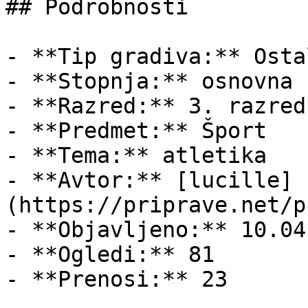
## Podrobnosti

- **Tip gradiva:** Ostal
- **Stopnja:** osnovna š
- **Razred:** 3. razred

- **Predmet:** Šport

- **Tema:** atletika

- **Avtor:** [lucille]
(https://priprave.net/p
- **Objavljeno:** 10.04
- **Ogledi:** 81

- **Prenosi:** 23
