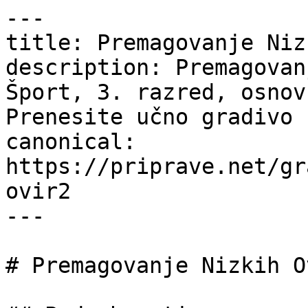
---

title: Premagovanje Niz
description: Premagovan
Šport, 3. razred, osnov
Prenesite učno gradivo 
canonical: 
https://priprave.net/gr
ovir2

---

# Premagovanje Nizkih Ov