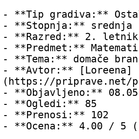
- **Tip gradiva:** Ostal
- **Stopnja:** srednja š
- **Razred:** 2. letnik

- **Predmet:** Matematik
- **Tema:** domače branj
- **Avtor:** [Loreena]
(https://priprave.net/p
- **Objavljeno:** 08.05
- **Ogledi:** 85

- **Prenosi:** 102

- **Ocena:** 4.00 / 5 (