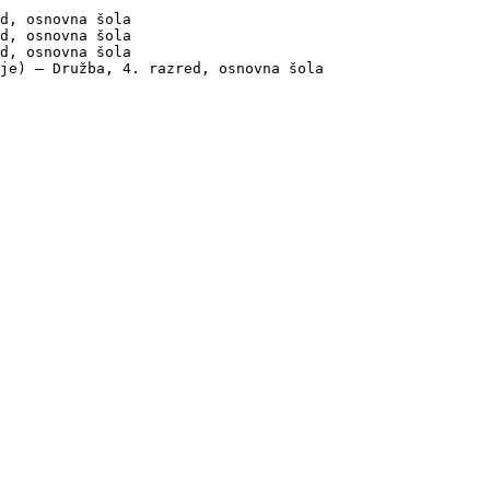
d, osnovna šola

d, osnovna šola

d, osnovna šola

je) — Družba, 4. razred, osnovna šola
