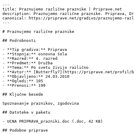
---

title: Praznujemo različne praznike | Priprave.net

description: Praznujemo različne praznike. Priprava, Dr
canonical: https://priprave.net/gradivo/praznujemo-razl
---

# Praznujemo različne praznike

## Podrobnosti

- **Tip gradiva:** Priprava

- **Stopnja:** osnovna šola

- **Razred:** 4. razred

- **Predmet:** Družba

- **Tema:** Po svetu živijo različno

- **Avtor:** [Butterfly7](https://priprave.net/profil/b
- **Objavljeno:** 24.03.2010

- **Ogledi:** 105

- **Prenosi:** 199

## Ključne besede

Spoznavanje praznikov, zgodovina

## Datoteke v paketu

- UCNA PRIPRAVA_prazniki.doc (.doc, 42 KB)

## Podobne priprave
