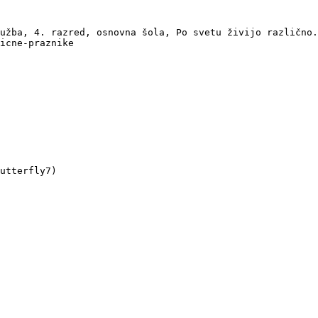
užba, 4. razred, osnovna šola, Po svetu živijo različno.
icne-praznike

utterfly7)
