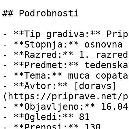
## Podrobnosti

- **Tip gradiva:** Pripr
- **Stopnja:** osnovna š
- **Razred:** 1. razred

- **Predmet:** tedenska
- **Tema:** muca copatar
- **Avtor:** [doravs]
(https://priprave.net/p
- **Objavljeno:** 16.04
- **Ogledi:** 81

- **Prenosi:** 130
