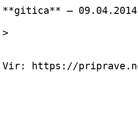
**gitica** — 09.04.2014

> 
