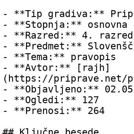
- **Tip gradiva:** Pripr
- **Stopnja:** osnovna š
- **Razred:** 4. razred

- **Predmet:** Slovenšči
- **Tema:** pravopis

- **Avtor:** [rajh]
(https://priprave.net/p
- **Objavljeno:** 02.05
- **Ogledi:** 127

- **Prenosi:** 264

## Ključne besede
