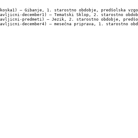
koska1) — Gibanje, 1. starostno obdobje, predšolska vzgo
avljicni-december1) — Tematski Sklop, 2. starostno obdob
avljicni-predmeti) — Jezik, 2. starostno obdobje, predšo
avljicni-december4) — mesečna priprava, 1. starostno obd