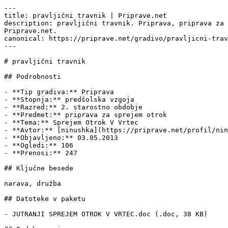
---

title: pravljični travnik | Priprave.net

description: pravljični travnik. Priprava, priprava za 
Priprave.net.

canonical: https://priprave.net/gradivo/pravljicni-trav
---

# pravljični travnik

## Podrobnosti

- **Tip gradiva:** Priprava

- **Stopnja:** predšolska vzgoja

- **Razred:** 2. starostno obdobje

- **Predmet:** priprava za sprejem otrok

- **Tema:** Sprejem Otrok V Vrtec

- **Avtor:** [ninushka](https://priprave.net/profil/nin
- **Objavljeno:** 03.05.2013

- **Ogledi:** 106

- **Prenosi:** 247

## Ključne besede

narava, družba

## Datoteke v paketu

- JUTRANJI SPREJEM OTROK V VRTEC.doc (.doc, 38 KB)
