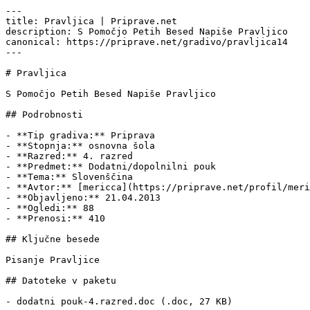
---

title: Pravljica | Priprave.net

description: S Pomočjo Petih Besed Napiše Pravljico

canonical: https://priprave.net/gradivo/pravljica14

---

# Pravljica

S Pomočjo Petih Besed Napiše Pravljico

## Podrobnosti

- **Tip gradiva:** Priprava

- **Stopnja:** osnovna šola

- **Razred:** 4. razred

- **Predmet:** Dodatni/dopolnilni pouk

- **Tema:** Slovenščina

- **Avtor:** [mericca](https://priprave.net/profil/meri
- **Objavljeno:** 21.04.2013

- **Ogledi:** 88

- **Prenosi:** 410

## Ključne besede

Pisanje Pravljice

## Datoteke v paketu

- dodatni pouk-4.razred.doc (.doc, 27 KB)
