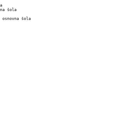
a

na šola

 osnovna šola
