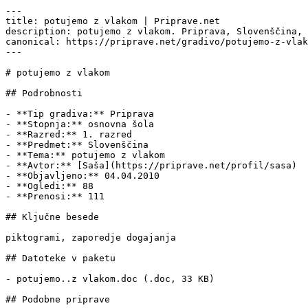
---

title: potujemo z vlakom | Priprave.net

description: potujemo z vlakom. Priprava, Slovenščina, 
canonical: https://priprave.net/gradivo/potujemo-z-vlak
---

# potujemo z vlakom

## Podrobnosti

- **Tip gradiva:** Priprava

- **Stopnja:** osnovna šola

- **Razred:** 1. razred

- **Predmet:** Slovenščina

- **Tema:** potujemo z vlakom

- **Avtor:** [Saša](https://priprave.net/profil/sasa)

- **Objavljeno:** 04.04.2010

- **Ogledi:** 88

- **Prenosi:** 111

## Ključne besede

piktogrami, zaporedje dogajanja

## Datoteke v paketu

- potujemo..z vlakom.doc (.doc, 33 KB)

## Podobne priprave
