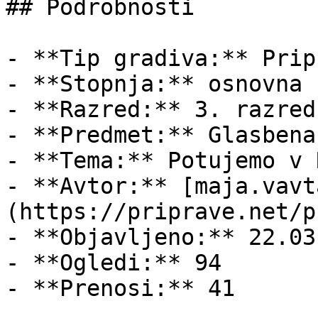
## Podrobnosti

- **Tip gradiva:** Pripr
- **Stopnja:** osnovna š
- **Razred:** 3. razred

- **Predmet:** Glasbena
- **Tema:** Potujemo v 
- **Avtor:** [maja.vavt
(https://priprave.net/p
- **Objavljeno:** 22.03
- **Ogledi:** 94

- **Prenosi:** 41
