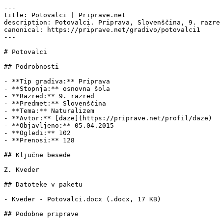
---

title: Potovalci | Priprave.net

description: Potovalci. Priprava, Slovenščina, 9. razre
canonical: https://priprave.net/gradivo/potovalci1

---

# Potovalci

## Podrobnosti

- **Tip gradiva:** Priprava

- **Stopnja:** osnovna šola

- **Razred:** 9. razred

- **Predmet:** Slovenščina

- **Tema:** Naturalizem

- **Avtor:** [daze](https://priprave.net/profil/daze)

- **Objavljeno:** 05.04.2015

- **Ogledi:** 102

- **Prenosi:** 128

## Ključne besede

Z. Kveder

## Datoteke v paketu

- Kveder - Potovalci.docx (.docx, 17 KB)

## Podobne priprave
