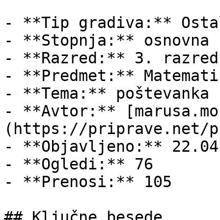
- **Tip gradiva:** Ostal
- **Stopnja:** osnovna š
- **Razred:** 3. razred

- **Predmet:** Matematik
- **Tema:** poštevanka

- **Avtor:** [marusa.mo
(https://priprave.net/p
- **Objavljeno:** 22.04
- **Ogledi:** 76

- **Prenosi:** 105

## Ključne besede
