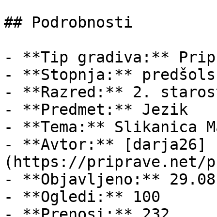
## Podrobnosti

- **Tip gradiva:** Pripr
- **Stopnja:** predšols
- **Razred:** 2. staros
- **Predmet:** Jezik

- **Tema:** Slikanica M
- **Avtor:** [darja26]
(https://priprave.net/p
- **Objavljeno:** 29.08
- **Ogledi:** 100

- **Prenosi:** 232
