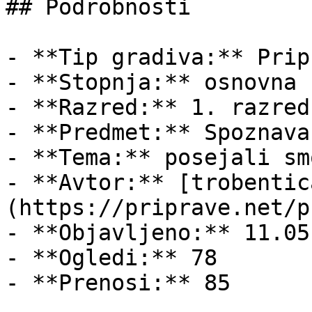
## Podrobnosti

- **Tip gradiva:** Pripr
- **Stopnja:** osnovna š
- **Razred:** 1. razred

- **Predmet:** Spoznava
- **Tema:** posejali sm
- **Avtor:** [trobentic
(https://priprave.net/p
- **Objavljeno:** 11.05
- **Ogledi:** 78

- **Prenosi:** 85
