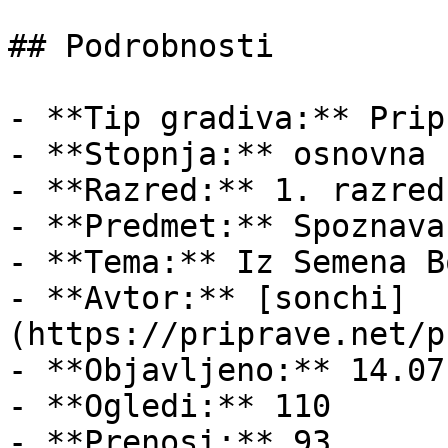
## Podrobnosti

- **Tip gradiva:** Pripr
- **Stopnja:** osnovna š
- **Razred:** 1. razred

- **Predmet:** Spoznava
- **Tema:** Iz Semena B
- **Avtor:** [sonchi]
(https://priprave.net/p
- **Objavljeno:** 14.07
- **Ogledi:** 110

- **Prenosi:** 93
