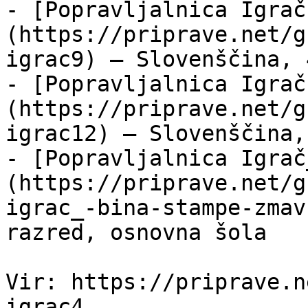
- [Popravljalnica Igrač
(https://priprave.net/g
igrac9) — Slovenščina, 
- [Popravljalnica Igrač
(https://priprave.net/g
igrac12) — Slovenščina,
- [Popravljalnica Igrač
(https://priprave.net/g
igrac_-bina-stampe-zmav
razred, osnovna šola

Vir: https://priprave.n