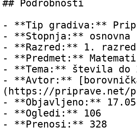
## Podrobnosti

- **Tip gradiva:** Pripr
- **Stopnja:** osnovna š
- **Razred:** 1. razred

- **Predmet:** Matematik
- **Tema:** števila do 2
- **Avtor:** [borovničk
(https://priprave.net/p
- **Objavljeno:** 17.05
- **Ogledi:** 106

- **Prenosi:** 328
