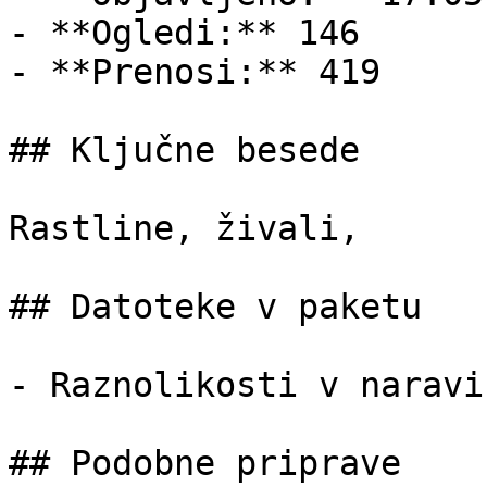
- **Ogledi:** 146

- **Prenosi:** 419

## Ključne besede

Rastline, živali,

## Datoteke v paketu

- Raznolikosti v naravi
## Podobne priprave
