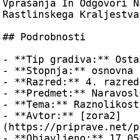
Vprašanja In Odgovori N
Rastlinskega Kraljestva

## Podrobnosti

- **Tip gradiva:** Ostal
- **Stopnja:** osnovna š
- **Razred:** 4. razred

- **Predmet:** Naravosl
- **Tema:** Raznolikost
- **Avtor:** [zora2]
(https://priprave.net/p
- **Objavljeno:** 17.05