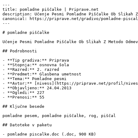
---

title: pomladne piščalke | Priprave.net

description: Učenje Pesmi Pomladne Piščalke Ob Slikah Z
canonical: https://priprave.net/gradivo/pomladne-piscal
---

# pomladne piščalke

Učenje Pesmi Pomladne Piščalke Ob Slikah Z Metodo Odmev
## Podrobnosti

- **Tip gradiva:** Priprava

- **Stopnja:** osnovna šola

- **Razred:** 2. razred

- **Predmet:** Glasbena umetnost

- **Tema:** Pomladne pesmi

- **Avtor:** [nivess](https://priprave.net/profil/nives
- **Objavljeno:** 24.04.2013

- **Ogledi:** 227

- **Prenosi:** 55

## Ključne besede

pomladne pesem, pomladne piščalke, rog, piščal

## Datoteke v paketu

- pomladne piscalke.doc (.doc, 900 KB)
