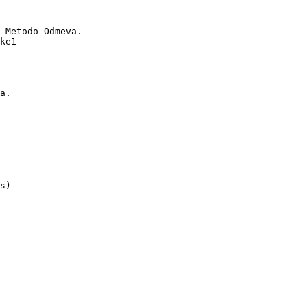
 Metodo Odmeva.

ke1

a.

s)
