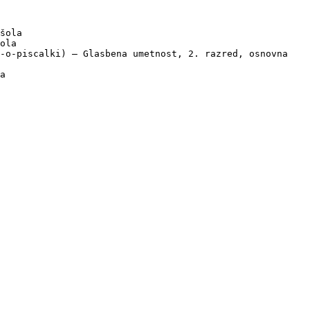
šola

ola

-o-piscalki) — Glasbena umetnost, 2. razred, osnovna 
a
