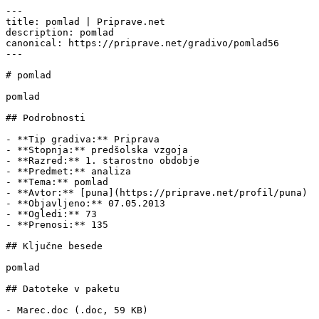
---

title: pomlad | Priprave.net

description: pomlad

canonical: https://priprave.net/gradivo/pomlad56

---

# pomlad

pomlad

## Podrobnosti

- **Tip gradiva:** Priprava

- **Stopnja:** predšolska vzgoja

- **Razred:** 1. starostno obdobje

- **Predmet:** analiza

- **Tema:** pomlad

- **Avtor:** [puna](https://priprave.net/profil/puna)

- **Objavljeno:** 07.05.2013

- **Ogledi:** 73

- **Prenosi:** 135

## Ključne besede

pomlad

## Datoteke v paketu

- Marec.doc (.doc, 59 KB)
