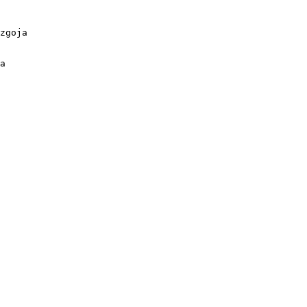
zgoja

a
