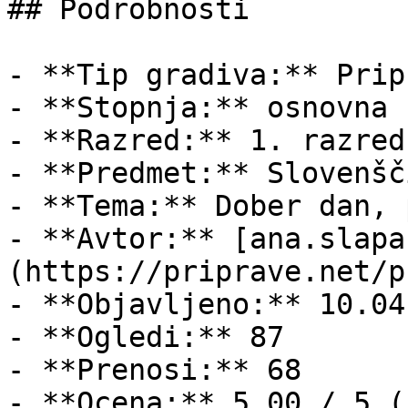
## Podrobnosti

- **Tip gradiva:** Pripr
- **Stopnja:** osnovna š
- **Razred:** 1. razred

- **Predmet:** Slovenšči
- **Tema:** Dober dan, 
- **Avtor:** [ana.slapa
(https://priprave.net/p
- **Objavljeno:** 10.04
- **Ogledi:** 87

- **Prenosi:** 68

- **Ocena:** 5.00 / 5 (