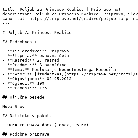
---

title: Poljub Za Princeso Kvakico | Priprave.net

description: Poljub Za Princeso Kvakico. Priprava, Slov
canonical: https://priprave.net/gradivo/poljub-za-princ
---

# Poljub Za Princeso Kvakico

## Podrobnosti

- **Tip gradiva:** Priprava

- **Stopnja:** osnovna šola

- **Razred:** 2. razred

- **Predmet:** Slovenščina

- **Tema:** Poslušanje Neumetnostnega Besedila

- **Avtor:** [študentka1](https://priprave.net/profil/s
- **Objavljeno:** 08.05.2013

- **Ogledi:** 199

- **Prenosi:** 175

## Ključne besede

Nova Snov

## Datoteke v paketu

- UCNA PRIPRAVA.docx (.docx, 16 KB)

## Podobne priprave
