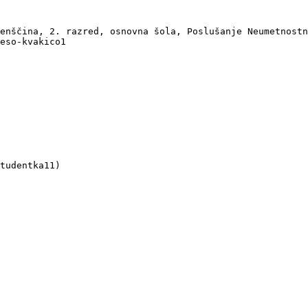
enščina, 2. razred, osnovna šola, Poslušanje Neumetnostn
eso-kvakico1

tudentka11)
