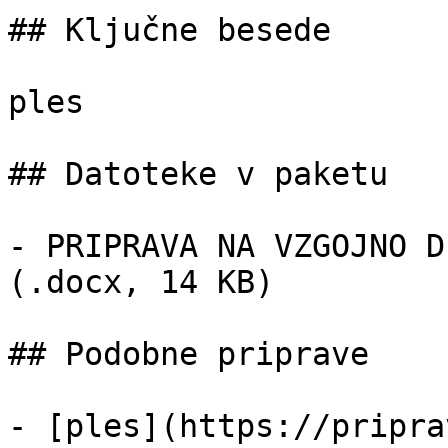
## Ključne besede

ples

## Datoteke v paketu

- PRIPRAVA NA VZGOJNO D
(.docx, 14 KB)

## Podobne priprave

- [ples](https://pripra