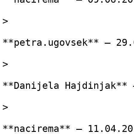
> 

**petra.ugovsek** — 29.
> 

**Danijela Hajdinjak** 
> 

**nacirema** — 11.04.201