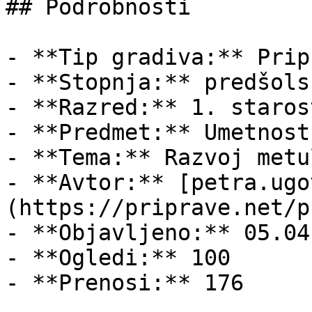
## Podrobnosti

- **Tip gradiva:** Pripr
- **Stopnja:** predšols
- **Razred:** 1. staros
- **Predmet:** Umetnost

- **Tema:** Razvoj metul
- **Avtor:** [petra.ugo
(https://priprave.net/p
- **Objavljeno:** 05.04
- **Ogledi:** 100

- **Prenosi:** 176
