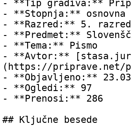
- **Tip gradiva:** Pripr
- **Stopnja:** osnovna š
- **Razred:** 5. razred

- **Predmet:** Slovenšči
- **Tema:** Pismo

- **Avtor:** [stasa.jur
(https://priprave.net/p
- **Objavljeno:** 23.03
- **Ogledi:** 97

- **Prenosi:** 286

## Ključne besede
