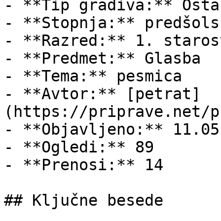
- **Tip gradiva:** Ostal
- **Stopnja:** predšols
- **Razred:** 1. staros
- **Predmet:** Glasba

- **Tema:** pesmica

- **Avtor:** [petrat]
(https://priprave.net/p
- **Objavljeno:** 11.05
- **Ogledi:** 89

- **Prenosi:** 14

## Ključne besede
